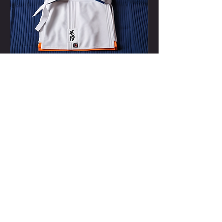
Internationale Budo Seminar
do 06 aug
Meer info
Antwoord
Algemeen secretariaat en hoofdzetel
IMAF-Belgium - Achterstraat 14 - 2240
Massenhoven