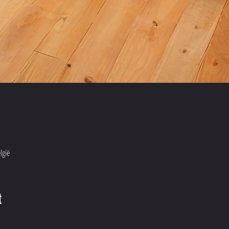
lgië
t