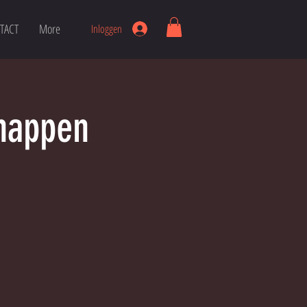
TACT
More
Inloggen
happen