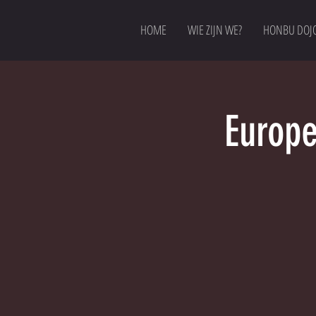
HOME
WIE ZIJN WE?
HONBU DOJ
Europ