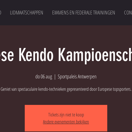
O
LIDMAATSCHAPPEN
EXAMENS EN FEDERALE TRAININGEN
CON
ese Kendo Kampioensc
do 06 aug
  |  
Sportpaleis Antwerpen
Geniet van spectaculaire kendo-technieken gepresenteerd door Europese topsporters.
Tickets zijn niet te koop
Andere evenementen bekijken