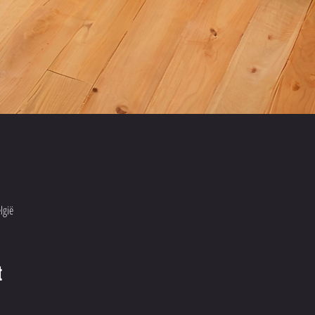
lgië
t