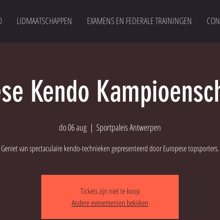
O
LIDMAATSCHAPPEN
EXAMENS EN FEDERALE TRAININGEN
CON
ese Kendo Kampioensc
do 06 aug
  |  
Sportpaleis Antwerpen
Geniet van spectaculaire kendo-technieken gepresenteerd door Europese topsporters.
Tickets zijn niet te koop
Andere evenementen bekijken