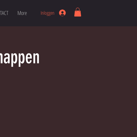
TACT
More
Inloggen
happen